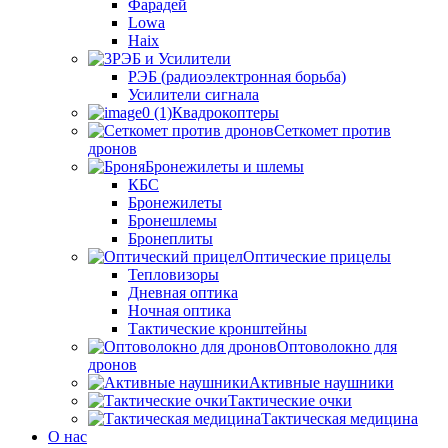
Фарадей
Lowa
Haix
РЭБ и Усилители
РЭБ (радиоэлектронная борьба)
Усилители сигнала
Квадрокоптеры
Сеткомет против
дронов
Бронежилеты и шлемы
КБС
Бронежилеты
Бронешлемы
Бронеплиты
Оптические прицелы
Тепловизоры
Дневная оптика
Ночная оптика
Тактические кронштейны
Оптоволокно для
дронов
Активные наушники
Тактические очки
Тактическая медицина
О нас