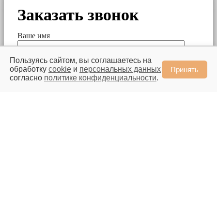
Заказать звонок
Ваше имя
Пользуясь сайтом, вы соглашаетесь на
Ваш номер телефона
обработку
cookie
и
персональных данных
Принять
согласно
политике конфиденциальности
.
Our Spring Sale Has
Started
You can see how this popup was set up in our step-by-step
guide: https://wppopupmaker.com/guides/auto-opening-
announcement-popups/