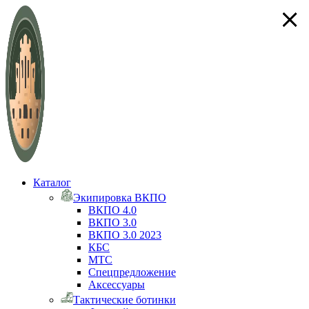
×
×
×
×
Каталог
Экипировка ВКПО
ВКПО 4.0
ВКПО 3.0
ВКПО 3.0 2023
КБС
МТС
Спецпредложение
Аксессуары
Тактические ботинки