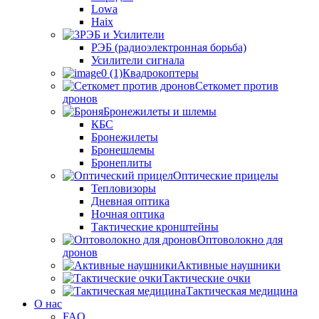
Lowa
Haix
РЭБ и Усилители
РЭБ (радиоэлектронная борьба)
Усилители сигнала
Квадрокоптеры
Сеткомет против
дронов
Бронежилеты и шлемы
КБС
Бронежилеты
Бронешлемы
Бронеплиты
Оптические прицелы
Тепловизоры
Дневная оптика
Ночная оптика
Тактические кронштейны
Оптоволокно для
дронов
Активные наушники
Тактические очки
Тактическая медицина
О нас
FAQ