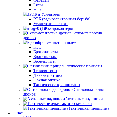
Фарадей
Lowa
Haix
РЭБ и Усилители
РЭБ (радиоэлектронная борьба)
Усилители сигнала
Квадрокоптеры
Сеткомет против
дронов
Бронежилеты и шлемы
КБС
Бронежилеты
Бронешлемы
Бронеплиты
Оптические прицелы
Тепловизоры
Дневная оптика
Ночная оптика
Тактические кронштейны
Оптоволокно для
дронов
Активные наушники
Тактические очки
Тактическая медицина
О нас