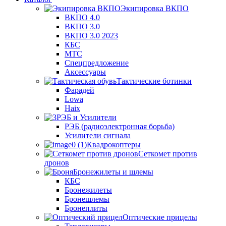
Экипировка ВКПО
ВКПО 4.0
ВКПО 3.0
ВКПО 3.0 2023
КБС
МТС
Спецпредложение
Аксессуары
Тактические ботинки
Фарадей
Lowa
Haix
РЭБ и Усилители
РЭБ (радиоэлектронная борьба)
Усилители сигнала
Квадрокоптеры
Сеткомет против
дронов
Бронежилеты и шлемы
КБС
Бронежилеты
Бронешлемы
Бронеплиты
Оптические прицелы