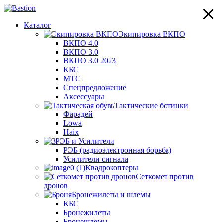
×
×
×
×
Каталог
Экипировка ВКПО
ВКПО 4.0
ВКПО 3.0
ВКПО 3.0 2023
КБС
МТС
Спецпредложение
Аксессуары
Тактические ботинки
Фарадей
Lowa
Haix
РЭБ и Усилители
РЭБ (радиоэлектронная борьба)
Усилители сигнала
Квадрокоптеры
Сеткомет против
дронов
Бронежилеты и шлемы
КБС
Бронежилеты
Бронешлемы