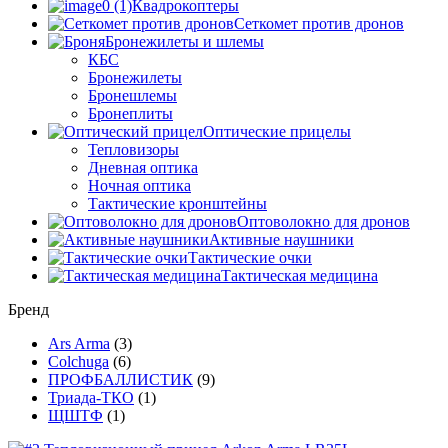
Квадрокоптеры
Сеткомет против дронов
Бронежилеты и шлемы
КБС
Бронежилеты
Бронешлемы
Бронеплиты
Оптические прицелы
Тепловизоры
Дневная оптика
Ночная оптика
Тактические кронштейны
Оптоволокно для дронов
Активные наушники
Тактические очки
Тактическая медицина
Бренд
Ars Arma
(3)
Colchuga
(6)
ПРОФБАЛЛИСТИК
(9)
Триада-ТКО
(1)
ЩШТФ
(1)