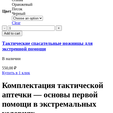
Оранжевый
Песок
Цвет
Черный
Clear
Тактические
спасательные
Add to cart
ножницы
для
Тактические спасательные ножницы для
экстренной
экстренной помощи
помощи
quantity
В наличии
550,00
₽
Купить в 1 клик
Комплектация тактической
аптечки — основы первой
помощи в экстремальных