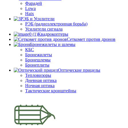
Фарадей
Lowa
Haix
РЭБ и Усилители
РЭБ (радиоэлектронная борьба)
Усилители сигнала
Квадрокоптеры
Сеткомет против дронов
Бронежилеты и шлемы
КБС
Бронежилеты
Бронешлемы
Бронеплиты
Оптические прицелы
Тепловизоры
Дневная оптика
Ночная оптика
Тактические кронштейны