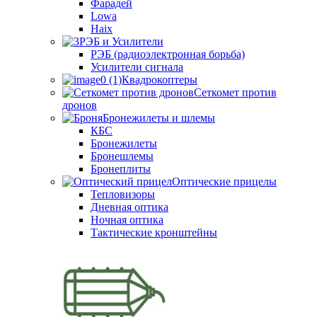
Фарадей
Lowa
Haix
РЭБ и Усилители
РЭБ (радиоэлектронная борьба)
Усилители сигнала
Квадрокоптеры
Сеткомет против
дронов
Бронежилеты и шлемы
КБС
Бронежилеты
Бронешлемы
Бронеплиты
Оптические прицелы
Тепловизоры
Дневная оптика
Ночная оптика
Тактические кронштейны