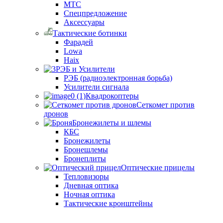
МТС
Спецпредложение
Аксессуары
Тактические ботинки
Фарадей
Lowa
Haix
РЭБ и Усилители
РЭБ (радиоэлектронная борьба)
Усилители сигнала
Квадрокоптеры
Сеткомет против
дронов
Бронежилеты и шлемы
КБС
Бронежилеты
Бронешлемы
Бронеплиты
Оптические прицелы
Тепловизоры
Дневная оптика
Ночная оптика
Тактические кронштейны