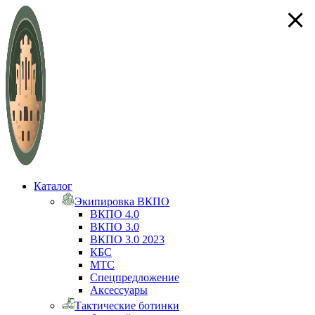
×
×
×
×
Каталог
Экипировка ВКПО
ВКПО 4.0
ВКПО 3.0
ВКПО 3.0 2023
КБС
МТС
Спецпредложение
Аксессуары
Тактические ботинки