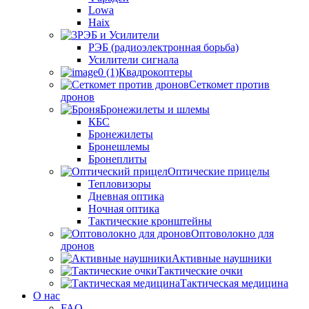
Lowa
Haix
РЭБ и Усилители
РЭБ (радиоэлектронная борьба)
Усилители сигнала
Квадрокоптеры
Сеткомет против
дронов
Бронежилеты и шлемы
КБС
Бронежилеты
Бронешлемы
Бронеплиты
Оптические прицелы
Тепловизоры
Дневная оптика
Ночная оптика
Тактические кронштейны
Оптоволокно для
дронов
Активные наушники
Тактические очки
Тактическая медицина
О нас
FAQ