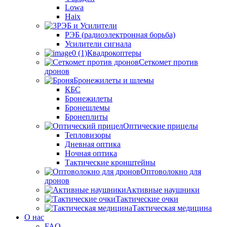
Lowa
Haix
РЭБ и Усилители
РЭБ (радиоэлектронная борьба)
Усилители сигнала
Квадрокоптеры
Сеткомет против
дронов
Бронежилеты и шлемы
КБС
Бронежилеты
Бронешлемы
Бронеплиты
Оптические прицелы
Тепловизоры
Дневная оптика
Ночная оптика
Тактические кронштейны
Оптоволокно для
дронов
Активные наушники
Тактические очки
Тактическая медицина
О нас
FAQ