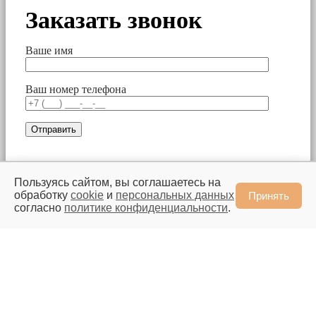
Заказать звонок
Ваше имя
Ваш номер телефона
Пользуясь сайтом, вы соглашаетесь на
Our Spring Sale Has
обработку
cookie
и
персональных данных
Принять
согласно
политике конфиденциальности
.
Started
You can see how this popup was set up in our step-by-step
guide: https://wppopupmaker.com/guides/auto-opening-
announcement-popups/