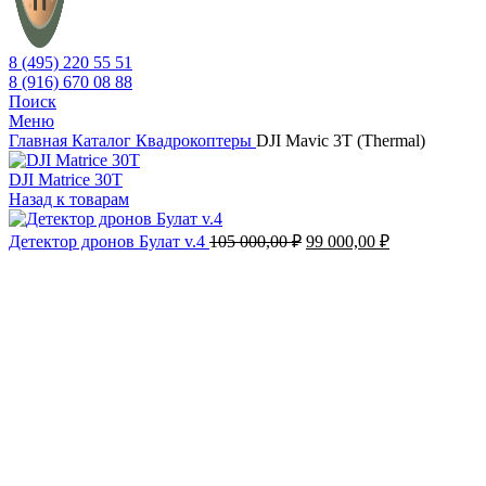
8 (495) 220 55 51
8 (916) 670 08 88
Поиск
Меню
Главная
Каталог
Квадрокоптеры
DJI Mavic 3T (Thermal)
DJI Matrice 30T
Назад к товарам
Original
Current
Детектор дронов Булат v.4
105 000,00
₽
99 000,00
₽
price
price
was:
is:
105
99
000,00 ₽.
000,00 ₽.