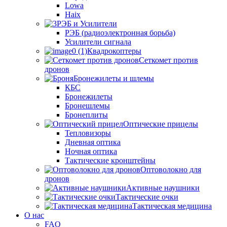
Lowa
Haix
РЭБ и Усилители
РЭБ (радиоэлектронная борьба)
Усилители сигнала
Квадрокоптеры
Сеткомет против
дронов
Бронежилеты и шлемы
КБС
Бронежилеты
Бронешлемы
Бронеплиты
Оптические прицелы
Тепловизоры
Дневная оптика
Ночная оптика
Тактические кронштейны
Оптоволокно для
дронов
Активные наушники
Тактические очки
Тактическая медицина
О нас
FAQ