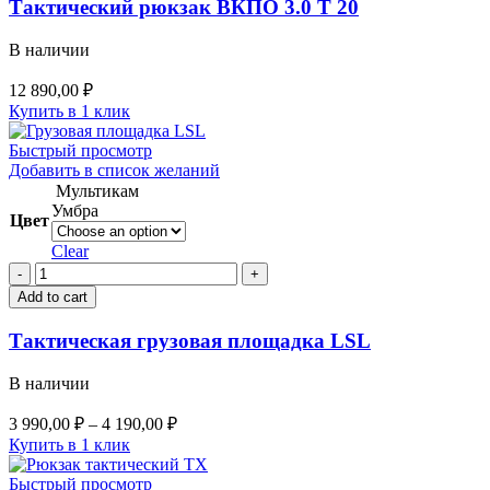
Тактический рюкзак ВКПО 3.0 Т 20
Т
20
В наличии
quantity
12 890,00
₽
Купить в 1 клик
Быстрый просмотр
Добавить в список желаний
Мультикам
Умбра
Цвет
Clear
Тактическая
грузовая
Add to cart
площадка
LSL
Тактическая грузовая площадка LSL
quantity
В наличии
3 990,00
₽
–
4 190,00
₽
Купить в 1 клик
Быстрый просмотр