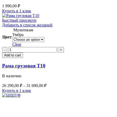
1 990,00
₽
Купить в 1 клик
Быстрый просмотр
Добавить в список желаний
Мультикам
Умбра
Цвет
Clear
Рама
грузовая
Add to cart
Т10
quantity
Рама грузовая Т10
В наличии
26 290,00
₽
–
31 690,00
₽
Купить в 1 клик