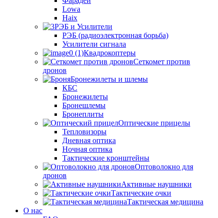
Фарадей
Lowa
Haix
РЭБ и Усилители
РЭБ (радиоэлектронная борьба)
Усилители сигнала
Квадрокоптеры
Сеткомет против
дронов
Бронежилеты и шлемы
КБС
Бронежилеты
Бронешлемы
Бронеплиты
Оптические прицелы
Тепловизоры
Дневная оптика
Ночная оптика
Тактические кронштейны
Оптоволокно для
дронов
Активные наушники
Тактические очки
Тактическая медицина
О нас