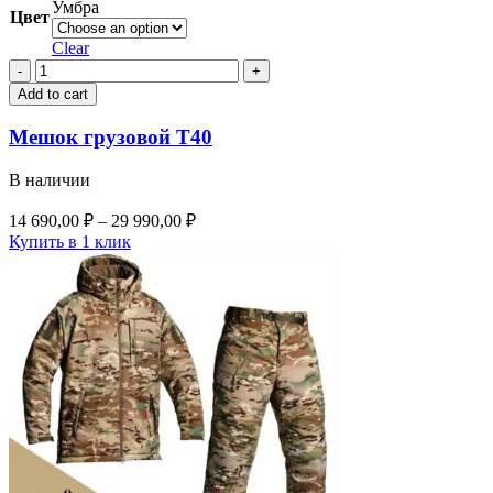
Умбра
Цвет
Clear
Мешок
грузовой
Add to cart
Т40
quantity
Мешок грузовой Т40
В наличии
14 690,00
₽
–
29 990,00
₽
Купить в 1 клик