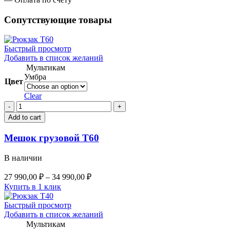
Сопутствующие товары
Быстрый просмотр
Добавить в список желаний
Мультикам
Умбра
Цвет
Clear
Мешок
грузовой
Add to cart
Т60
quantity
Мешок грузовой Т60
В наличии
27 990,00
₽
–
34 990,00
₽
Купить в 1 клик
Быстрый просмотр
Добавить в список желаний
Мультикам