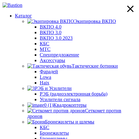
×
×
×
×
Каталог
Экипировка ВКПО
ВКПО 4.0
ВКПО 3.0
ВКПО 3.0 2023
КБС
МТС
Спецпредложение
Аксессуары
Тактические ботинки
Фарадей
Lowa
Haix
РЭБ и Усилители
РЭБ (радиоэлектронная борьба)
Усилители сигнала
Квадрокоптеры
Сеткомет против
дронов
Бронежилеты и шлемы
КБС
Бронежилеты
Бронешлемы